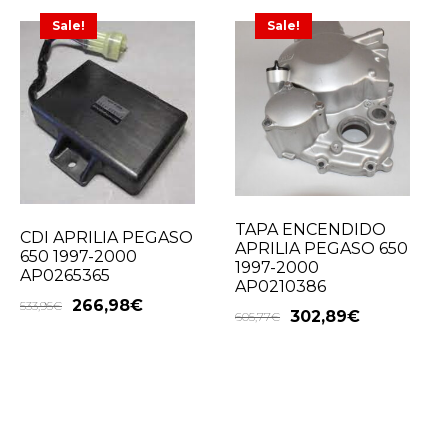
Sale!
Sale!
TAPA ENCENDIDO
CDI APRILIA PEGASO
APRILIA PEGASO 650
650 1997-2000
1997-2000
AP0265365
AP0210386
266,98
€
533,95
€
302,89
€
605,77
€