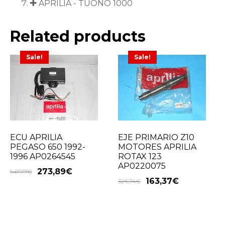
APRILIA - TUONO 1000
Related products
Sale!
Sale!
ECU APRILIA
EJE PRIMARIO Z10
PEGASO 650 1992-
MOTORES APRILIA
1996 AP0264545
ROTAX 123
AP0220075
273,89
€
547,77
€
163,37
€
326,74
€