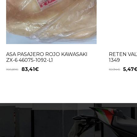
ASA PASAJERO ROJO KAWASAKI
RETEN VAL
ZX-6 46075-1092-L1
1349
83,41
€
5,47
166,81
€
10,94
€