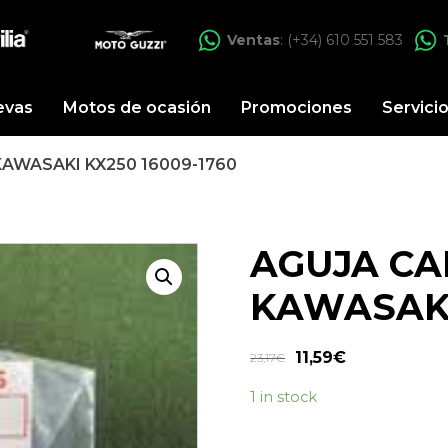
Ventas
: (+34) 610 551 583
evas
Motos de ocasión
Promociones
Servici
AWASAKI KX250 16009-1760
AGUJA C
KAWASAKI
11,59
€
23,17
€
1 in stock