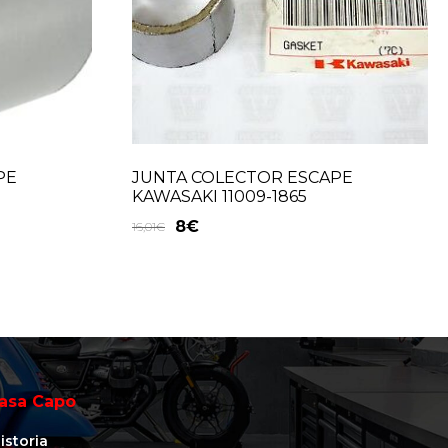
PE
JUNTA COLECTOR ESCAPE
KAWASAKI 11009-1865
8
€
16,01
€
asa Capo
istoria