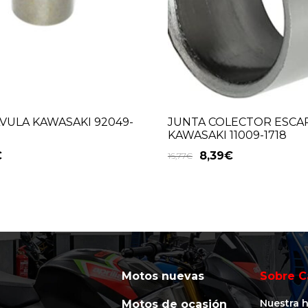
VULA KAWASAKI 92049-
JUNTA COLECTOR ESCA
KAWASAKI 11009-1718
€
8,39
€
16,77
€
Motos nuevas
Sobre C
Nuestra h
Motos de ocasión