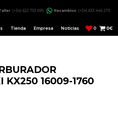
Taller
: (+34) 622 753 695
Recambios
: (+34) 633 446 273
os
Tienda
Empresa
Noticias
0
0
€
ARBURADOR
 KX250 16009-1760