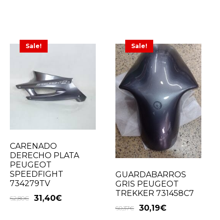
Sale!
Sale!
CARENADO
DERECHO PLATA
PEUGEOT
SPEEDFIGHT
GUARDABARROS
734279TV
GRIS PEUGEOT
TREKKER 731458C7
31,40
€
62,80
€
30,19
€
60,37
€