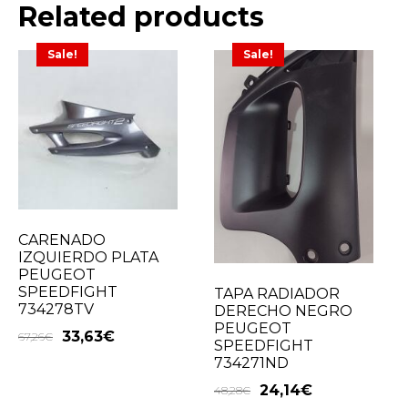
Related products
Sale!
Sale!
CARENADO
IZQUIERDO PLATA
PEUGEOT
SPEEDFIGHT
TAPA RADIADOR
734278TV
DERECHO NEGRO
PEUGEOT
33,63
€
67,26
€
SPEEDFIGHT
734271ND
24,14
€
48,28
€