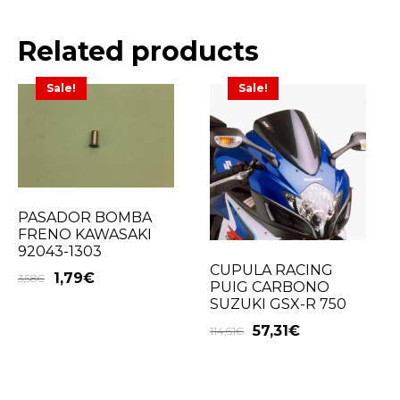
Related products
Sale!
Sale!
PASADOR BOMBA
FRENO KAWASAKI
92043-1303
CUPULA RACING
1,79
€
3,58
€
PUIG CARBONO
SUZUKI GSX-R 750
57,31
€
114,61
€