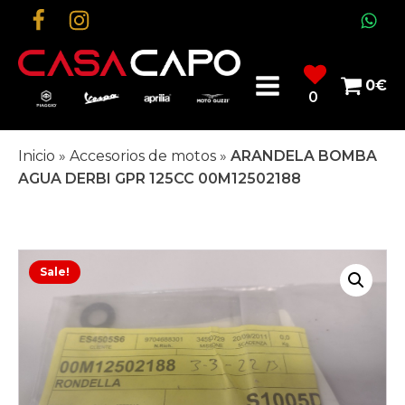
0
€
0
Inicio
»
Accesorios de motos
»
ARANDELA BOMBA
AGUA DERBI GPR 125CC 00M12502188
Sale!