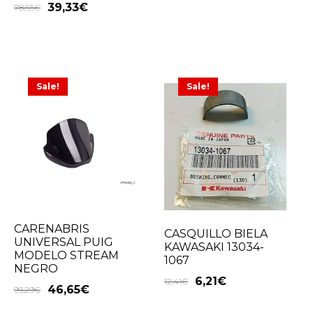
39,33
€
78,65
€
Sale!
Sale!
CARENABRIS
CASQUILLO BIELA
UNIVERSAL PUIG
KAWASAKI 13034-
MODELO STREAM
1067
NEGRO
6,21
€
12,41
€
46,65
€
93,29
€