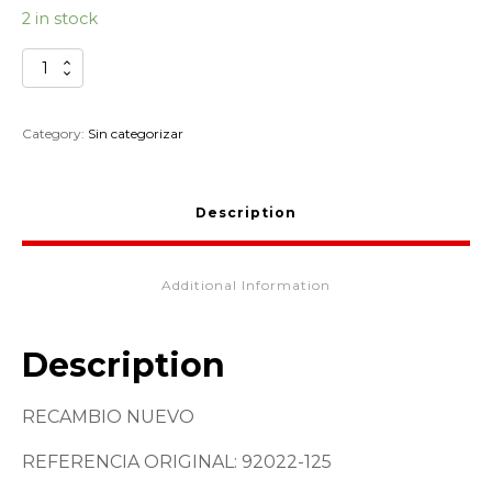
2 in stock
ARANDELA
FILTRO
AIRE
KAWASAKI
Category:
Sin categorizar
92022-
125
quantity
Description
Additional Information
Description
RECAMBIO NUEVO
REFERENCIA ORIGINAL: 92022-125