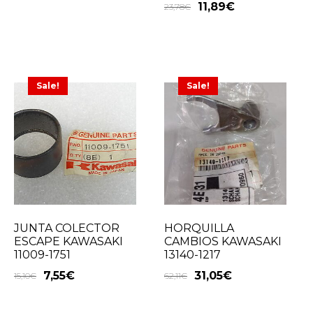
11,89
€
23,78
€
Sale!
Sale!
JUNTA COLECTOR
HORQUILLA
ESCAPE KAWASAKI
CAMBIOS KAWASAKI
11009-1751
13140-1217
7,55
€
31,05
€
15,10
€
62,11
€