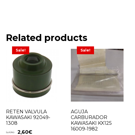
Related products
Sale!
Sale!
RETEN VALVULA
AGUJA
KAWASAKI 92049-
CARBURADOR
1308
KAWASAKI KX125
16009-1982
2,60
€
5,19
€