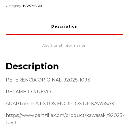
KAWASAKI
Category:
KAWASAKI
92025-
1093
quantity
Description
Additional Information
Description
REFERENCIA ORIGINAL: 92025-1093
RECAMBIO NUEVO
ADAPTABLE A ESTOS MODELOS DE KAWASAKI:
https://www.partzilla.com/product/kawasaki/92025-
1093