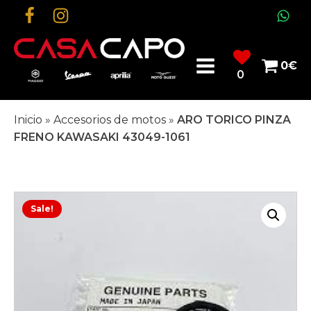
0
€
0
Inicio
»
Accesorios de motos
»
ARO TORICO PINZA
FRENO KAWASAKI 43049-1061
Sale!