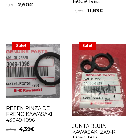
16009-1982
2,60
€
5,19
€
11,89
€
23,78
€
Sale!
Sale!
RETEN PINZA DE
FRENO KAWASAKI
43049-1096
JUNTA BUJIA
4,39
€
8,77
€
KAWASAKI ZX9-R
11060-1817