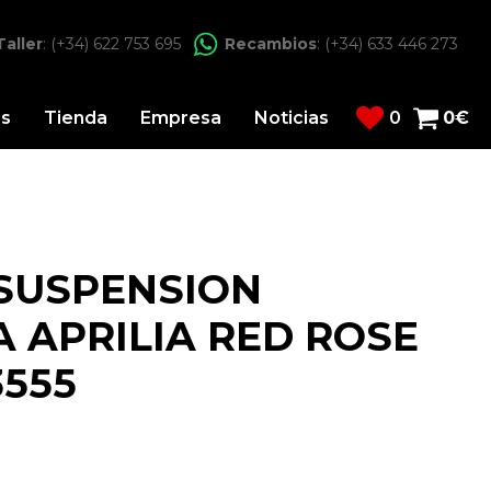
Taller
: (+34) 622 753 695
Recambios
: (+34) 633 446 273
os
Tienda
Empresa
Noticias
0
0
€
SUSPENSION
A APRILIA RED ROSE
3555