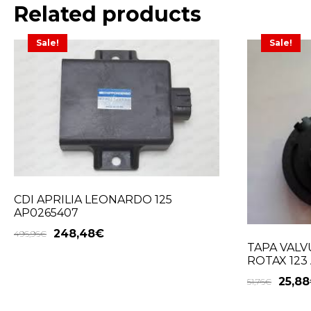
Related products
Sale!
Sale!
CDI APRILIA LEONARDO 125
AP0265407
248,48
€
496,96
€
TAPA VALV
ROTAX 123
25,88
51,76
€