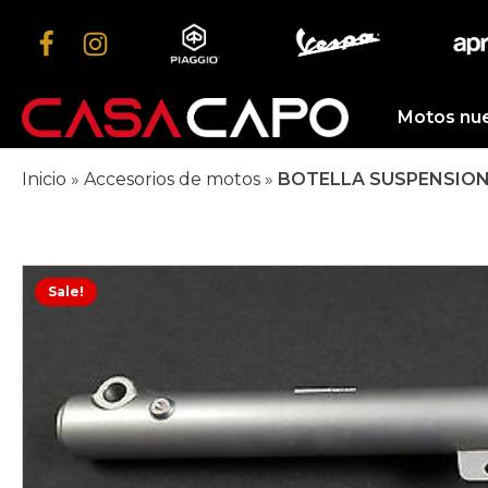
Motos nu
Inicio
»
Accesorios de motos
»
BOTELLA SUSPENSION 
Sale!