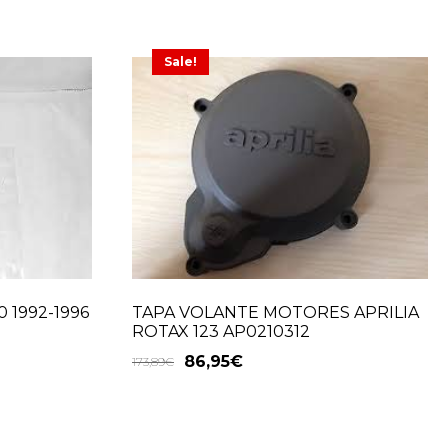
Sale!
 1992-1996
TAPA VOLANTE MOTORES APRILIA
ROTAX 123 AP0210312
86,95
€
173,89
€