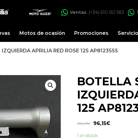
Ventas
: (+34) 610 551 583
evas
Motos de ocasión
Promociones
Servici
IZQUIERDA APRILIA RED ROSE 125 AP8123555
BOTELLA 
IZQUIERD
125 AP812
96,15
€
192,29
€
1 in stock