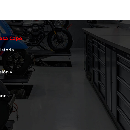
asa Capo
istoria
isión y
ones