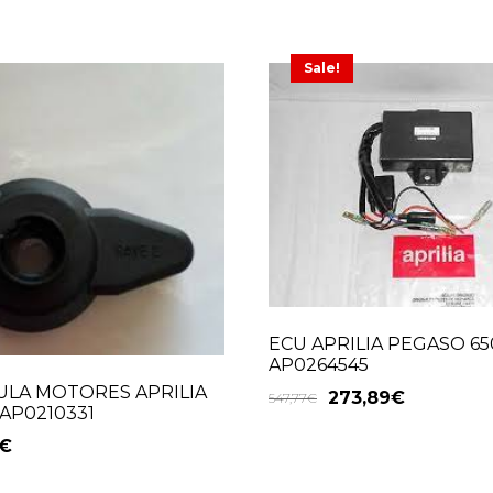
Sale!
ECU APRILIA PEGASO 650
AP0264545
ULA MOTORES APRILIA
273,89
€
547,77
€
 AP0210331
€