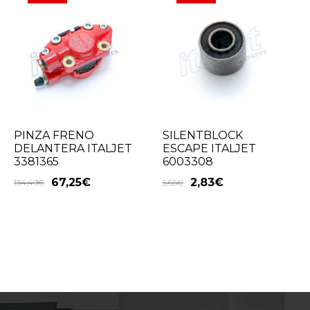
PINZA FRENO
SILENTBLOCK
DELANTERA ITALJET
ESCAPE ITALJET
3381365
6003308
67,25
€
2,83
€
134,49
€
5,65
€