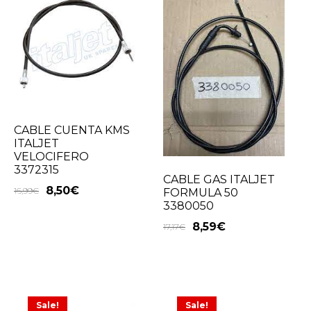
CABLE CUENTA KMS
ITALJET
VELOCIFERO
3372315
CABLE GAS ITALJET
8,50
€
16,99
€
FORMULA 50
3380050
8,59
€
17,17
€
Sale!
Sale!