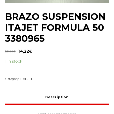
BRAZO SUSPENSION
ITAJET FORMULA 50
3380965
14,22
€
28,44
€
1 in stock
Category:
ITALJET
Description
Additional Information