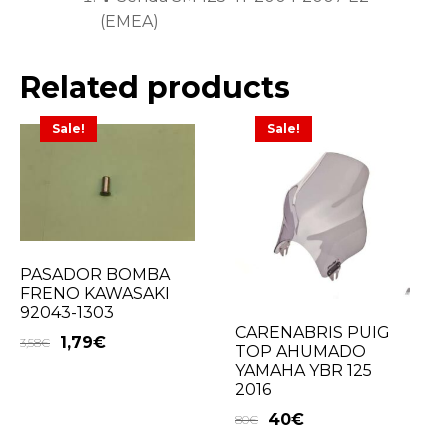
(EMEA)
Related products
Sale!
Sale!
PASADOR BOMBA
FRENO KAWASAKI
92043-1303
CARENABRIS PUIG
1,79
€
3,58
€
TOP AHUMADO
YAMAHA YBR 125
2016
40
€
80
€