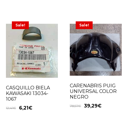
Sale!
Sale!
CARENABRIS PUIG
CASQUILLO BIELA
UNIVERSAL COLOR
KAWASAKI 13034-
NEGRO
1067
39,29
€
78,57
€
6,21
€
12,41
€