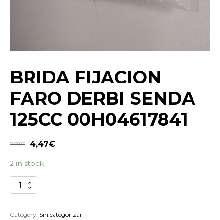
BRIDA FIJACION
FARO DERBI SENDA
125CC 00H04617841
4,47
€
8,93
€
2 in stock
BRIDA
FIJACION
FARO
DERBI
Category:
Sin categorizar