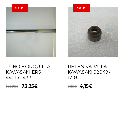
Sale!
Sale!
TUBO HORQUILLA
RETEN VALVULA
KAWASAKI ER5
KAWASAKI 92049-
44013-1433
1218
73,35
€
4,15
€
146,70
€
8,30
€