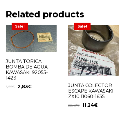
Related products
Sale!
Sale!
JUNTA TORICA
BOMBA DE AGUA
KAWASAKI 92055-
1423
JUNTA COLECTOR
2,83
€
5,66
€
ESCAPE KAWASAKI
ZX10 11060-1635
11,24
€
22,47
€