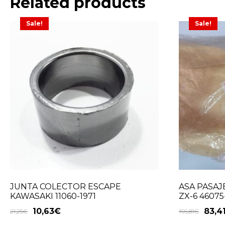
Related products
Sale!
Sale!
JUNTA COLECTOR ESCAPE
ASA PASA
KAWASAKI 11060-1971
ZX-6 46075
10,63
€
83,4
21,25
€
166,81
€