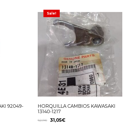
Sale!
KI 92049-
HORQUILLA CAMBIOS KAWASAKI
13140-1217
31,05
€
62,11
€