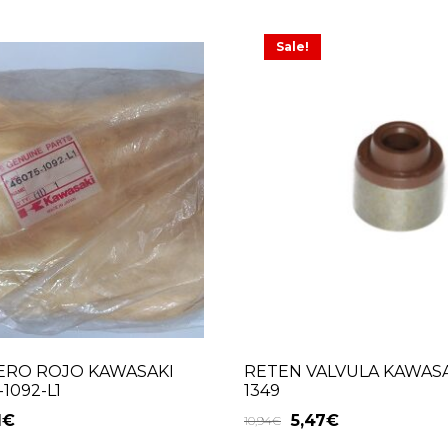
Sale!
JERO ROJO KAWASAKI
RETEN VALVULA KAWASA
-1092-L1
1349
1
€
5,47
€
10,94
€