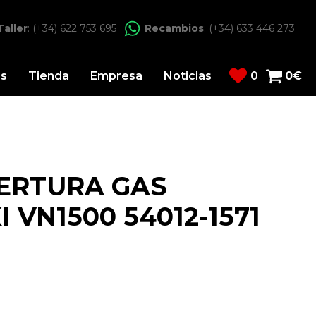
Taller
: (+34) 622 753 695
Recambios
: (+34) 633 446 273
os
Tienda
Empresa
Noticias
0
0
€
ERTURA GAS
VN1500 54012-1571