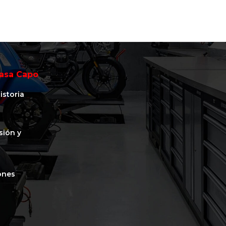
asa Capo
istoria
isión y
ones