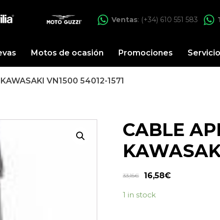
Ventas
: (+34) 610 551 583
evas
Motos de ocasión
Promociones
Servici
KAWASAKI VN1500 54012-1571
CABLE AP
KAWASAKI 
16,58
€
33,15
€
1 in stock