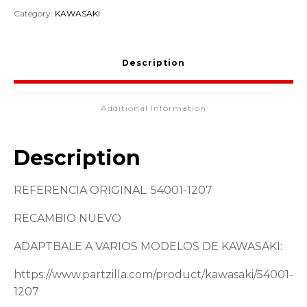
KAWASAKI
Category:
KAWASAKI
KL650
54001-
1207
Description
quantity
Additional Information
Description
REFERENCIA ORIGINAL: 54001-1207
RECAMBIO NUEVO
ADAPTBALE A VARIOS MODELOS DE KAWASAKI:
https://www.partzilla.com/product/kawasaki/54001-
1207