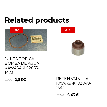
Related products
Sale!
Sale!
JUNTA TORICA
BOMBA DE AGUA
KAWASAKI 92055-
1423
RETEN VALVULA
2,83
€
5,66
€
KAWASAKI 92049-
1349
5,47
€
10,94
€