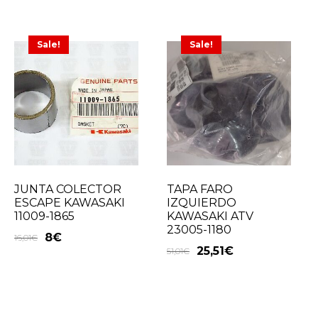
Sale!
Sale!
JUNTA COLECTOR
TAPA FARO
ESCAPE KAWASAKI
IZQUIERDO
11009-1865
KAWASAKI ATV
23005-1180
8
€
16,01
€
25,51
€
51,01
€