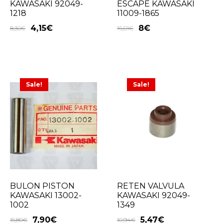
KAWASAKI 92049-
ESCAPE KAWASAKI
1218
11009-1865
4,15
€
8
€
8,30
€
16,01
€
Sale!
Sale!
BULON PISTON
RETEN VALVULA
KAWASAKI 13002-
KAWASAKI 92049-
1002
1349
7,90
€
5,47
€
15,80
€
10,94
€