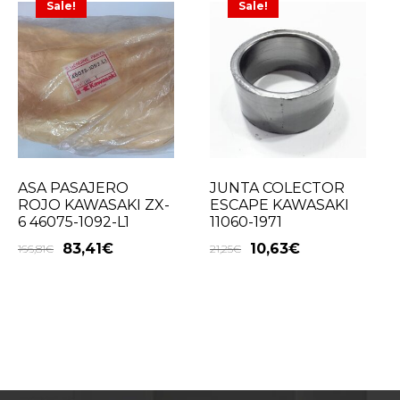
Sale!
Sale!
ASA PASAJERO
JUNTA COLECTOR
ROJO KAWASAKI ZX-
ESCAPE KAWASAKI
6 46075-1092-L1
11060-1971
83,41
€
10,63
€
166,81
€
21,25
€