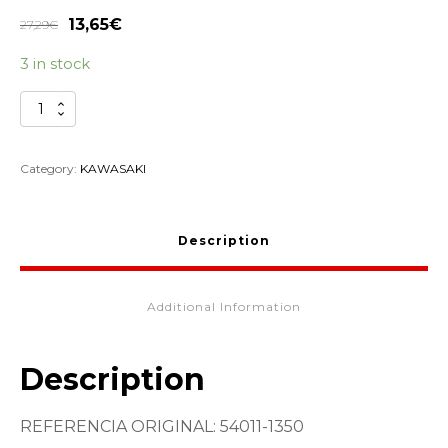
13,65
€
27,29
€
3 in stock
CABLE
EMBRAGUE
KAWASAKI
KLR650
Category:
KAWASAKI
54011-
1350
quantity
Description
Additional Information
Description
REFERENCIA ORIGINAL: 54011-1350