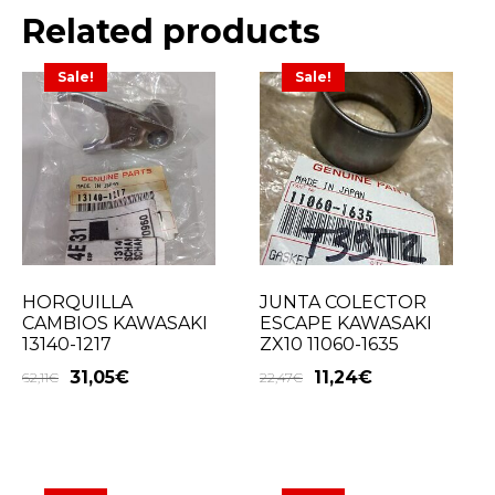
Related products
Sale!
Sale!
HORQUILLA
JUNTA COLECTOR
CAMBIOS KAWASAKI
ESCAPE KAWASAKI
13140-1217
ZX10 11060-1635
31,05
€
11,24
€
62,11
€
22,47
€