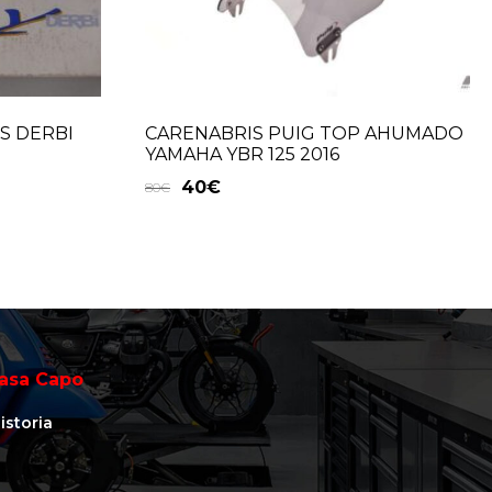
S DERBI
CARENABRIS PUIG TOP AHUMADO
YAMAHA YBR 125 2016
40
€
80
€
asa Capo
istoria