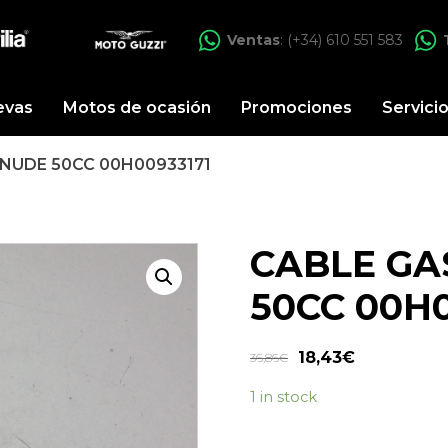
Ventas
: (+34) 610 551 583
evas
Motos de ocasión
Promociones
Servici
 NUDE 50CC 00H00933171
CABLE GA
50CC 00H0
18,43
€
36,86
€
1 in stock