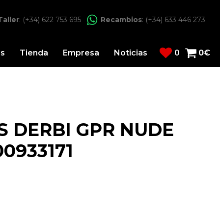
Taller
: (+34) 622 753 695
Recambios
: (+34) 633 446 273
os
Tienda
Empresa
Noticias
0
0
€
S DERBI GPR NUDE
0933171