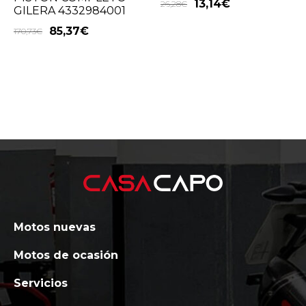
13,14
€
26,28
€
GILERA 4332984001
85,37
€
170,73
€
Motos nuevas
Motos de ocasión
Servicios