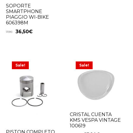
SOPORTE
SMARTPHONE
PIAGGIO WI-BIKE
606398M
36,50
€
73
€
Sale!
Sale!
CRISTAL CUENTA
KMS VESPA VINTAGE
100619
PISTON COMPLETO