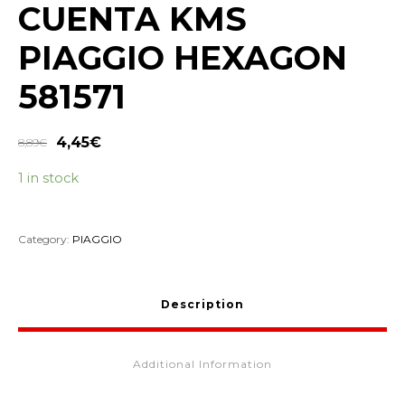
CUENTA KMS
PIAGGIO HEXAGON
581571
4,45
€
8,89
€
1 in stock
Category:
PIAGGIO
Description
Additional Information