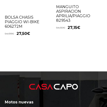
MANGUITO
ASPIRACION
APRILIA/PIAGGIO
BOLSA CHASIS
829543
PIAGGIO WI-BIKE
606272M
27,15
€
54,30
€
27,50
€
54,99
€
Motos nuevas