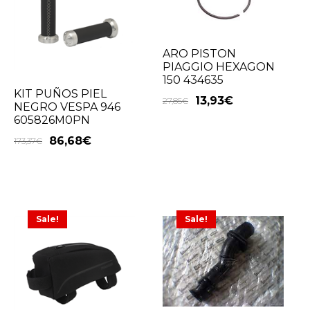
ARO PISTON
PIAGGIO HEXAGON
150 434635
KIT PUÑOS PIEL
13,93
€
27,85
€
NEGRO VESPA 946
605826M0PN
86,68
€
173,37
€
Sale!
Sale!