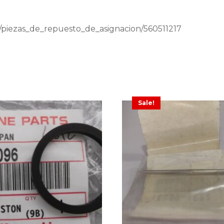
a/piezas_de_repuesto_de_asignacion/560511217
Sale!