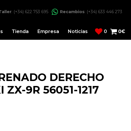
Taller
: (+34) 622 753 695
Recambios
: (+34) 633 446 273
os
Tienda
Empresa
Noticias
0
0
€
ARENADO DERECHO
ZX-9R 56051-1217