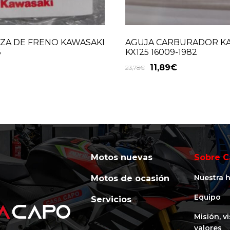
ZA DE FRENO KAWASAKI
AGUJA CARBURADOR K
6
KX125 16009-1982
11,89
€
23,78
€
Motos nuevas
Sobre C
Nuestra h
Motos de ocasión
Equipo
Servicios
Misión, v
valores