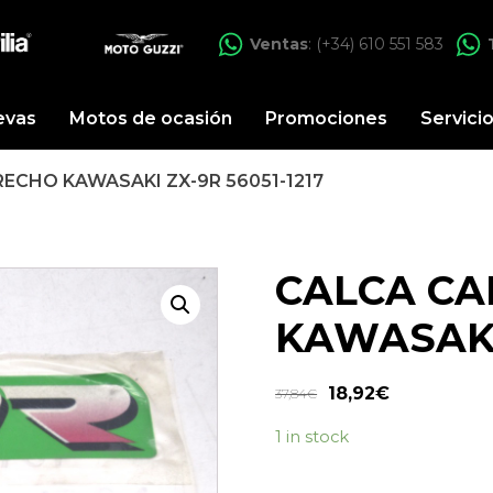
Ventas
: (+34) 610 551 583
evas
Motos de ocasión
Promociones
Servici
CHO KAWASAKI ZX-9R 56051-1217
CALCA C
KAWASAKI 
18,92
€
37,84
€
1 in stock