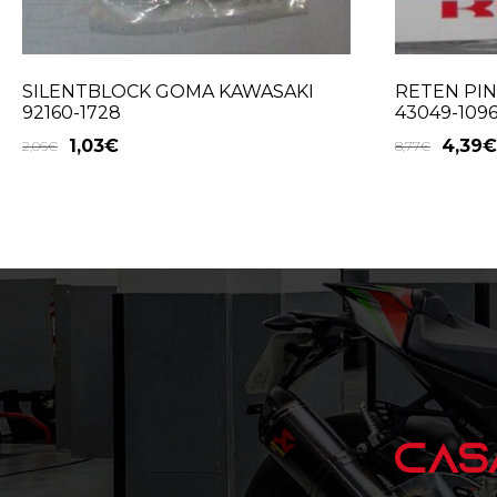
SILENTBLOCK GOMA KAWASAKI
RETEN PIN
92160-1728
43049-109
1,03
€
4,39
€
2,06
€
8,77
€