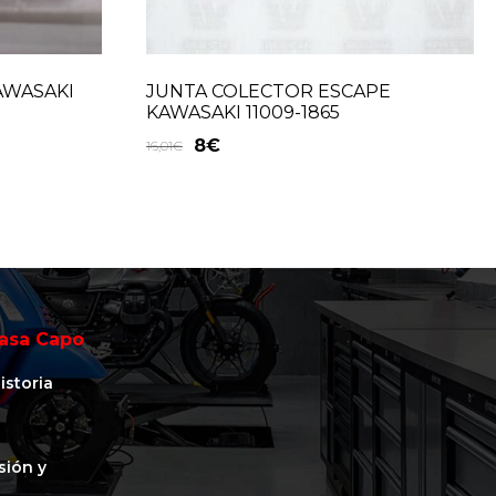
AWASAKI
JUNTA COLECTOR ESCAPE
KAWASAKI 11009-1865
8
€
16,01
€
asa Capo
istoria
isión y