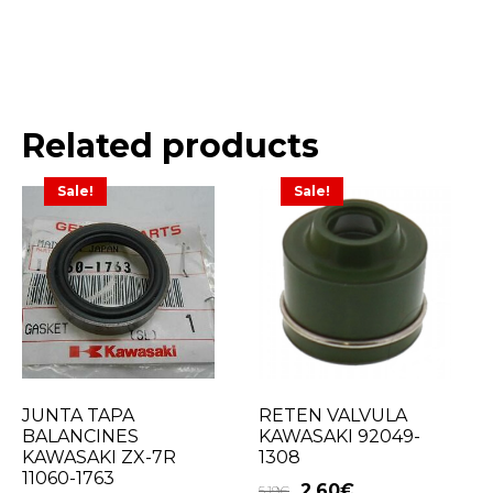
Related products
Sale!
Sale!
JUNTA TAPA
RETEN VALVULA
BALANCINES
KAWASAKI 92049-
KAWASAKI ZX-7R
1308
11060-1763
2,60
€
5,19
€