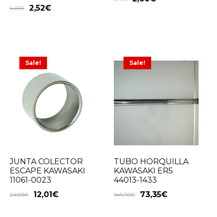
2,52
€
5,03
€
Sale!
Sale!
JUNTA COLECTOR
TUBO HORQUILLA
ESCAPE KAWASAKI
KAWASAKI ER5
11061-0023
44013-1433
12,01
€
73,35
€
24,03
€
146,70
€