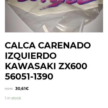
CALCA CARENADO
IZQUIERDO
KAWASAKI ZX600
56051-1390
30,61
€
61,21
€
1 in stock