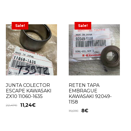
Sale!
Sale!
JUNTA COLECTOR
RETEN TAPA
ESCAPE KAWASAKI
EMBRAGUE
ZX10 11060-1635
KAWASAKI 92049-
1158
11,24
€
22,47
€
8
€
16,01
€