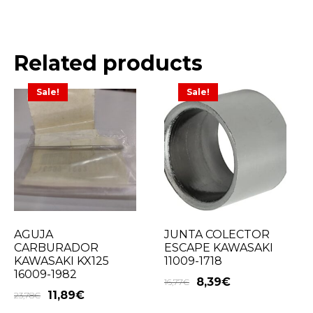
Related products
Sale!
Sale!
AGUJA
JUNTA COLECTOR
CARBURADOR
ESCAPE KAWASAKI
KAWASAKI KX125
11009-1718
16009-1982
8,39
€
16,77
€
11,89
€
23,78
€