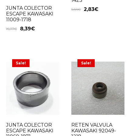
1423
JUNTA COLECTOR
2,83
€
5,66
€
ESCAPE KAWASAKI
11009-1718
8,39
€
16,77
€
Sale!
Sale!
JUNTA COLECTOR
RETEN VALVULA
ESCAPE KAWASAKI
KAWASAKI 92049-