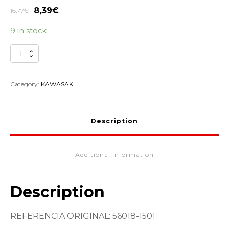
8,39
€
16,77
€
9 in stock
CALCA
TAPA
IZQUIERDA
KAWASAKI
Category:
KAWASAKI
56018-
1501
quantity
Description
Additional Information
Description
REFERENCIA ORIGINAL: 56018-1501