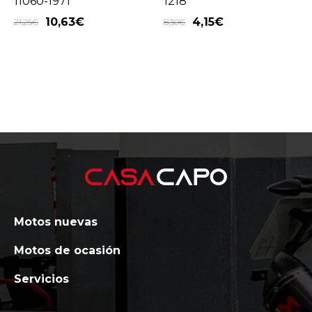
11060-1971
1218
10,63
€
4,15
€
21,25
€
8,30
€
Motos nuevas
Motos de ocasión
Servicios