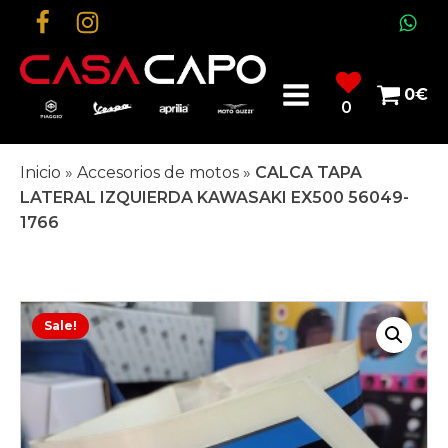
0
€
0
Inicio
»
Accesorios de motos
»
CALCA TAPA
LATERAL IZQUIERDA KAWASAKI EX500 56049-
1766
Sale!