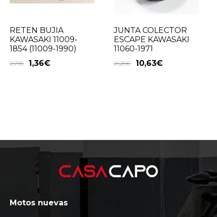
RETEN BUJIA
JUNTA COLECTOR
KAWASAKI 11009-
ESCAPE KAWASAKI
1854 (11009-1990)
11060-1971
1,36
€
10,63
€
2,71
€
21,25
€
Motos nuevas