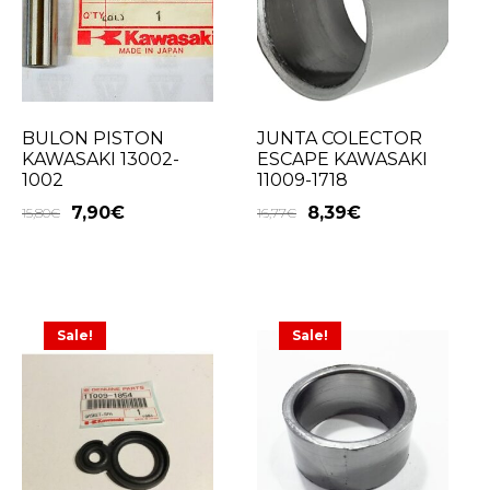
BULON PISTON
JUNTA COLECTOR
KAWASAKI 13002-
ESCAPE KAWASAKI
1002
11009-1718
7,90
€
8,39
€
15,80
€
16,77
€
Sale!
Sale!