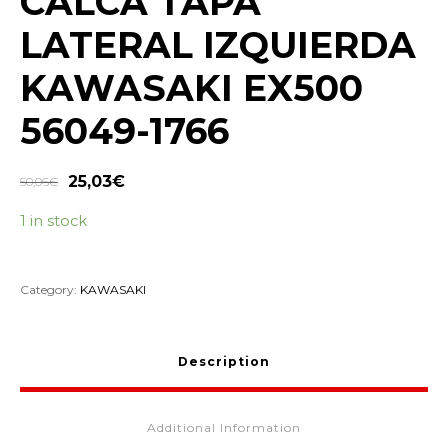
CALCA TAPA
LATERAL IZQUIERDA
KAWASAKI EX500
56049-1766
25,03
€
50,06
€
1 in stock
Category:
KAWASAKI
Description
Additional Information