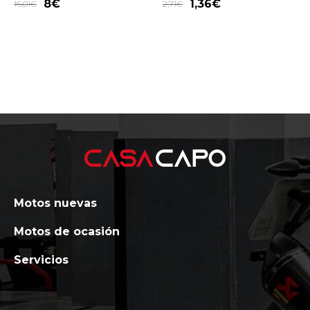
8
€
1,36
€
16,01
€
2,71
€
Motos nuevas
Motos de ocasión
Servicios