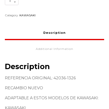
CASQUILLO
BASCULANTE
KAWASAKI
42036-
Category:
KAWASAKI
1326
quantity
Description
Additional Information
Description
REFERENCIA ORIGINAL: 42036-1326
RECAMBIO NUEVO
ADAPTABLE A ESTOS MODELOS DE KAWASAKI:
KAWASAKI