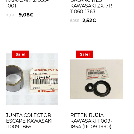
KAWASAKI 21039-
BALANCINES
1001
KAWASAKI ZX-7R
11060-1763
9,08
€
18,15
€
2,52
€
5,03
€
Sale!
Sale!
JUNTA COLECTOR
RETEN BUJIA
ESCAPE KAWASAKI
KAWASAKI 11009-
11009-1865
1854 (11009-1990)