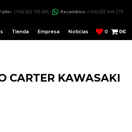
Taller
: (+34) 622 753 695
Recambios
: (+34) 633 446 273
os
Tienda
Empresa
Noticias
0
0
€
O CARTER KAWASAKI