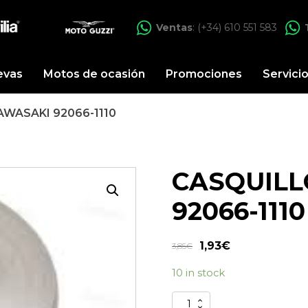
Ventas
: (+34) 610 551 583
evas
Motos de ocasión
Promociones
Servici
WASAKI 92066-1110
CASQUILL
92066-1110
1,93
€
3,85
€
10 in stock
CASQUILLO