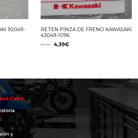
KI 92049-
RETEN PINZA DE FRENO KAWASAKI
43049-1096
4,39
€
8,77
€
asa Capo
istoria
isión y