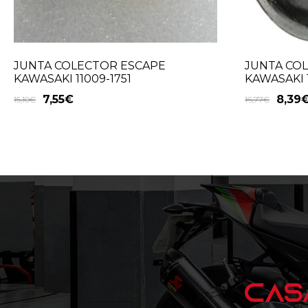
JUNTA COLECTOR ESCAPE
JUNTA CO
KAWASAKI 11009-1751
KAWASAKI 1
7,55
€
8,39
15,10
€
16,77
€