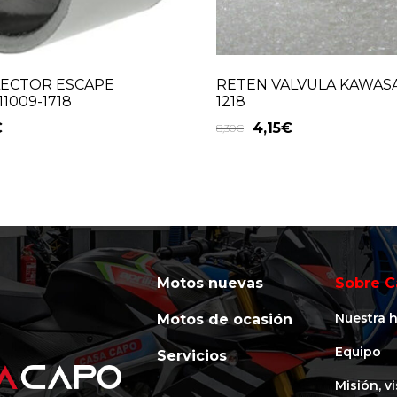
LECTOR ESCAPE
RETEN VALVULA KAWASA
1009-1718
1218
€
4,15
€
8,30
€
Motos nuevas
Sobre C
Nuestra h
Motos de ocasión
Equipo
Servicios
Misión, v