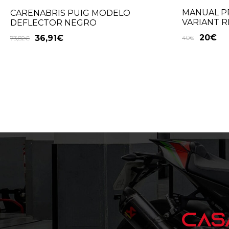
MANUAL P
CARENABRIS PUIG MODELO
VARIANT 
DEFLECTOR NEGRO
20
€
36,91
€
40
€
73,82
€