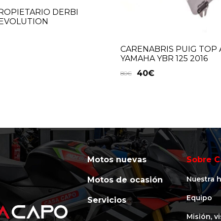
ROPIETARIO DERBI
REVOLUTION
CARENABRIS PUIG TO
YAMAHA YBR 125 2016
40
€
80
€
Motos nuevas
Sobre C
Nuestra h
Motos de ocasión
Equipo
Servicios
Misión, v