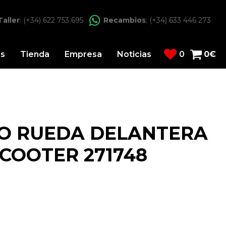
Taller
: (+34) 622 753 695
Recambios
: (+34) 633 446 273
os
Tienda
Empresa
Noticias
0
0
€
O RUEDA DELANTERA
SCOOTER 271748