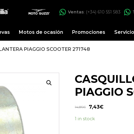
Ventas
: (+34) 610 551 583
evas
Motos de ocasión
Promociones
Servici
LANTERA PIAGGIO SCOOTER 271748
CASQUILL
PIAGGIO 
7,43
€
14,86
€
1 in stock