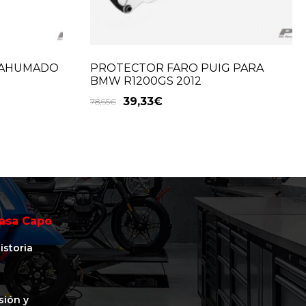
P AHUMADO
PROTECTOR FARO PUIG PARA
BMW R1200GS 2012
39,33
€
78,65
€
asa Capo
istoria
isión y