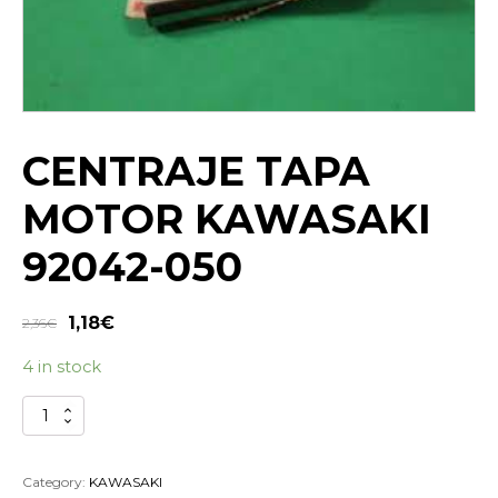
CENTRAJE TAPA
MOTOR KAWASAKI
92042-050
1,18
€
2,36
€
4 in stock
CENTRAJE
TAPA
MOTOR
KAWASAKI
Category:
KAWASAKI