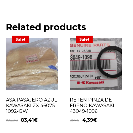
Related products
Sale!
Sale!
ASA PASAJERO AZUL
RETEN PINZA DE
KAWASAKI ZX 46075-
FRENO KAWASAKI
1092-GW
43049-1096
83,41
€
4,39
€
166,81
€
8,77
€