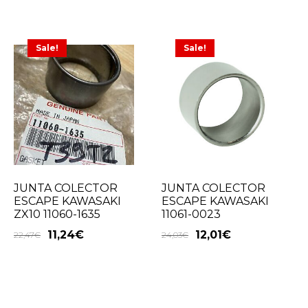
Sale!
Sale!
JUNTA COLECTOR
JUNTA COLECTOR
ESCAPE KAWASAKI
ESCAPE KAWASAKI
ZX10 11060-1635
11061-0023
11,24
€
12,01
€
22,47
€
24,03
€