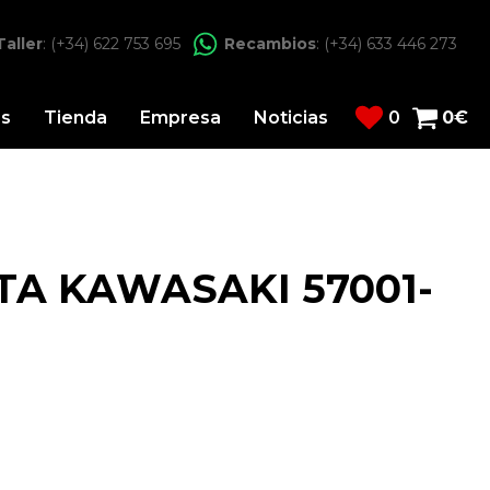
Taller
: (+34) 622 753 695
Recambios
: (+34) 633 446 273
os
Tienda
Empresa
Noticias
0
0
€
TA KAWASAKI 57001-