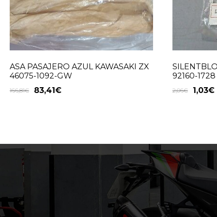
ASA PASAJERO AZUL KAWASAKI ZX
SILENTBL
46075-1092-GW
92160-1728
83,41
€
1,03
€
166,81
€
2,06
€