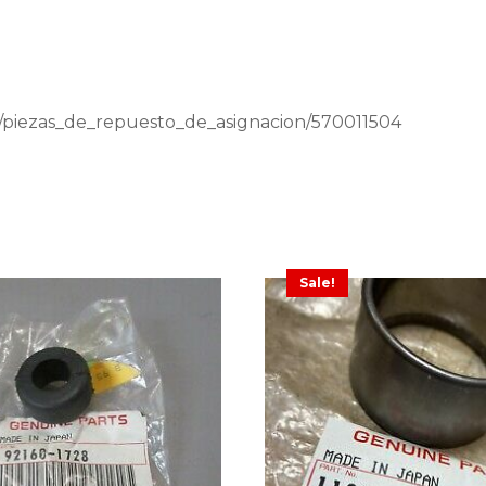
a/piezas_de_repuesto_de_asignacion/570011504
Sale!