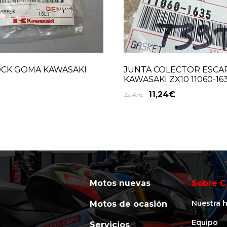
OCK GOMA KAWASAKI
JUNTA COLECTOR ESCA
KAWASAKI ZX10 11060-16
11,24
€
22,47
€
Motos nuevas
Sobre C
Nuestra h
Motos de ocasión
Equipo
Servicios