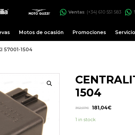
Ventas
: (+34) 610 551 583
evas
Motos de ocasión
Promociones
Servici
 57001-1504
CENTRALI
1504
181,04
€
362,07
€
1 in stock