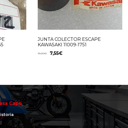
PE
JUNTA COLECTOR ESCAPE
35
KAWASAKI 11009-1751
7,55
€
15,10
€
asa Capo
istoria