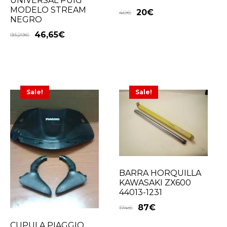
UNIVERSAL PUIG
MODELO STREAM
20
€
40
€
NEGRO
46,65
€
93,29
€
Sale!
Sale!
BARRA HORQUILLA
KAWASAKI ZX600
44013-1231
87
€
174
€
CUPULA PIAGGIO