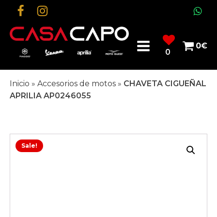
0
€
0
Inicio
»
Accesorios de motos
»
CHAVETA CIGUEÑAL
APRILIA AP0246055
Sale!