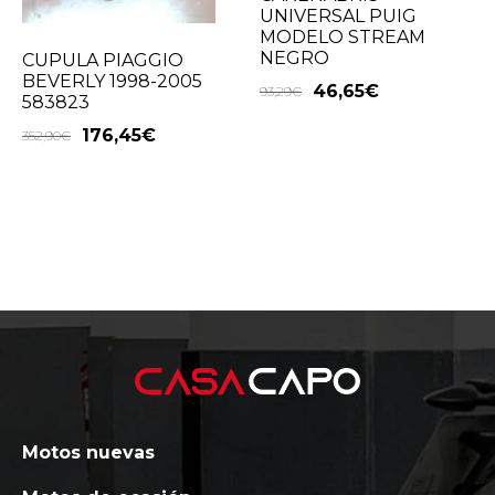
UNIVERSAL PUIG
MODELO STREAM
NEGRO
CUPULA PIAGGIO
BEVERLY 1998-2005
46,65
€
93,29
€
583823
176,45
€
352,90
€
Motos nuevas