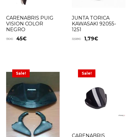
CARENABRIS PUIG
JUNTA TORICA
VISION COLOR
KAWASAKI 92055-
NEGRO
1251
45
€
1,79
€
90
€
3,58
€
Sale!
Sale!
CARENABRIS