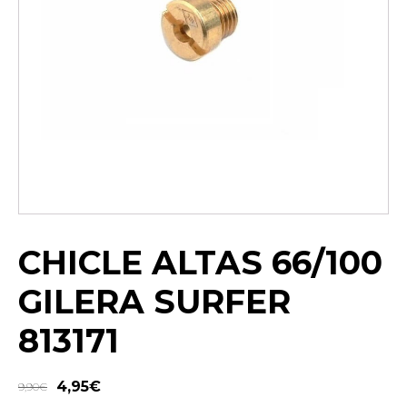
CHICLE ALTAS 66/100
GILERA SURFER
813171
4,95
€
9,90
€