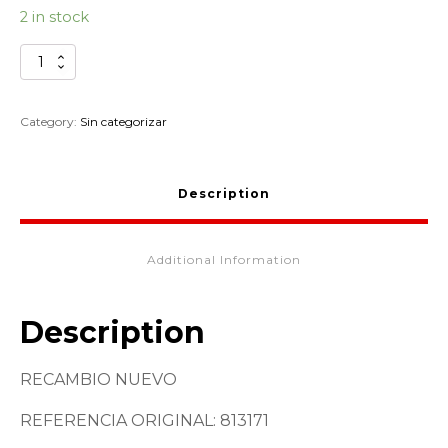
2 in stock
CHICLE
ALTAS
66/100
GILERA
Category:
Sin categorizar
SURFER
813171
quantity
Description
Additional Information
Description
RECAMBIO NUEVO
REFERENCIA ORIGINAL: 813171