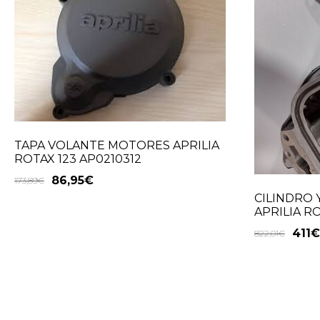
TAPA VOLANTE MOTORES APRILIA
ROTAX 123 AP0210312
86,95
€
173,89
€
CILINDRO 
APRILIA R
411
€
822,01
€