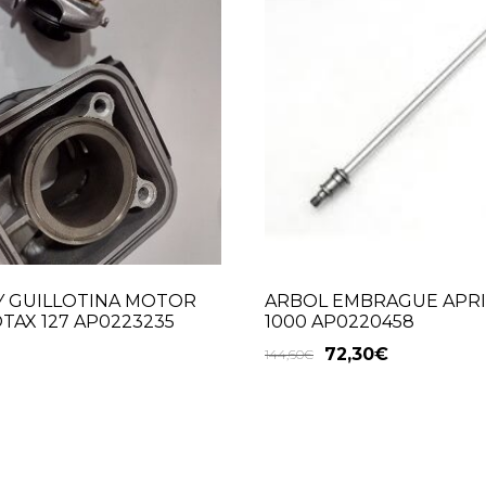
Y GUILLOTINA MOTOR
ARBOL EMBRAGUE APRI
OTAX 127 AP0223235
1000 AP0220458
72,30
€
144,60
€