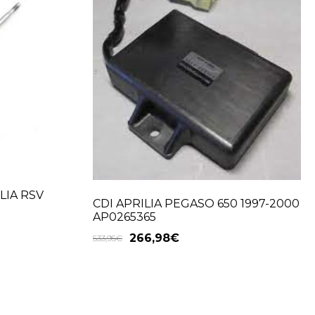
LIA RSV
CDI APRILIA PEGASO 650 1997-2000
AP0265365
266,98
€
533,95
€