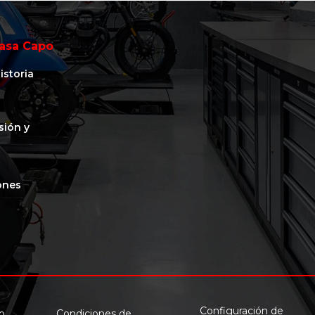
asa Capo
istoria
isión y
ones
Configuración de
o
Condiciones de