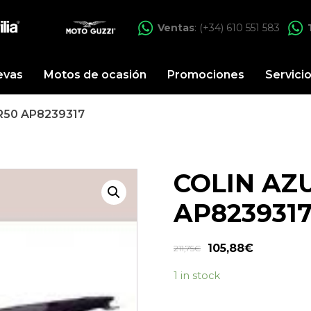
Ventas
: (+34) 610 551 583
evas
Motos de ocasión
Promociones
Servici
R50 AP8239317
COLIN AZU
AP823931
105,88
€
211,75
€
1 in stock