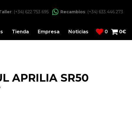
Taller
: (+34) 622 753 695
Recambios
: (+34) 633 446 273
os
Tienda
Empresa
Noticias
0
0
€
L APRILIA SR50
7