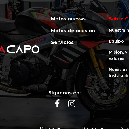
Motos nuevas
Sobre C
Nuestra h
Motos de ocasión
Equipo
Servicios
Misión, v
valores
Nuestras
instalaci
Síguenos en:
Política de
Política de
Avis