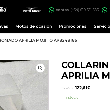
Ventas
: (+34) 610 551 583
evas
Motos de ocasión
Promociones
Servici
ROMADO APRILIA MOJITO AP8248185
COLLARI
APRILIA 
122,61
€
245,22
€
1 in stock