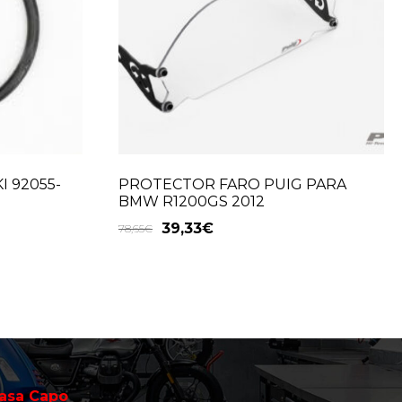
 92055-
PROTECTOR FARO PUIG PARA
BMW R1200GS 2012
39,33
€
78,65
€
asa Capo