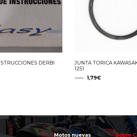
NSTRUCCIONES DERBI
JUNTA TORICA KAWASAKI
1251
1,79
€
3,58
€
Motos nuevas
Sobre C