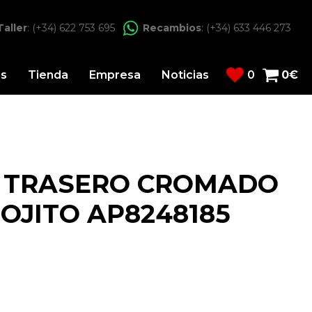
Taller
: (+34) 622 753 695
Recambios
: (+34) 633 446 273
os
Tienda
Empresa
Noticias
0
0
€
N TRASERO CROMADO
MOJITO AP8248185