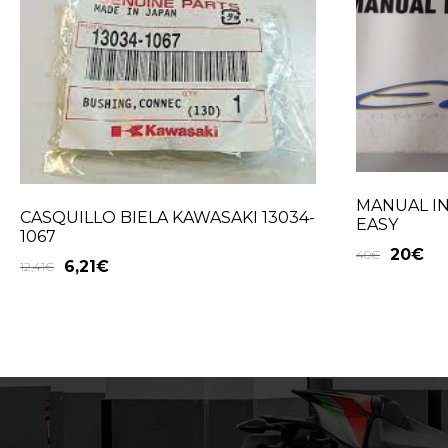
MANUAL I
CASQUILLO BIELA KAWASAKI 13034-
EASY
1067
20
€
40
€
6,21
€
12,41
€