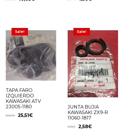
Sale!
Sale!
TAPA FARO
IZQUIERDO
KAWASAKI ATV
23005-1180
JUNTA BUJIA
KAWASAKI ZX9-R
25,51
€
51,01
€
11060-1817
2,58
€
5,15
€