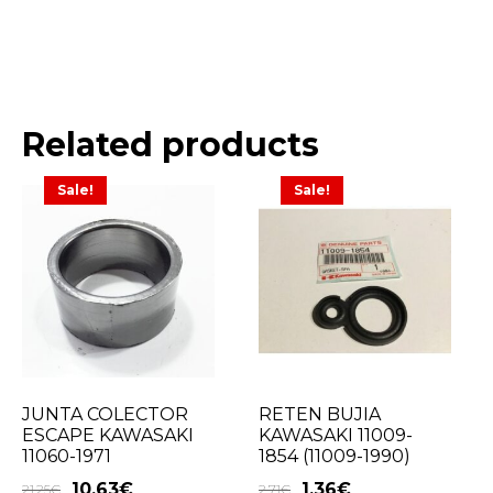
Related products
Sale!
Sale!
JUNTA COLECTOR
RETEN BUJIA
ESCAPE KAWASAKI
KAWASAKI 11009-
11060-1971
1854 (11009-1990)
10,63
€
1,36
€
21,25
€
2,71
€