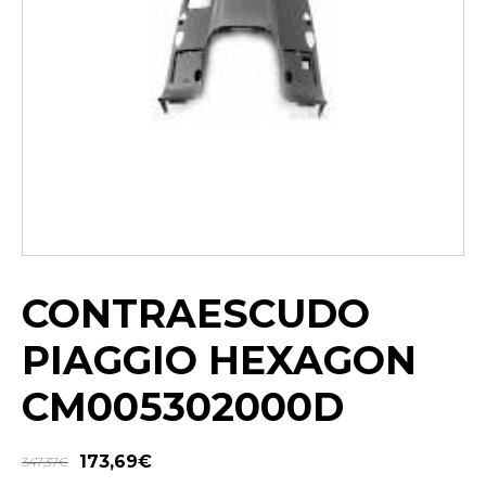
CONTRAESCUDO
PIAGGIO HEXAGON
CM005302000D
173,69
€
347,37
€