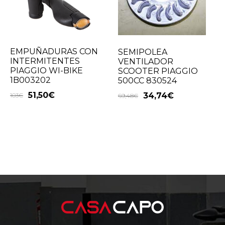
EMPUÑADURAS CON
SEMIPOLEA
INTERMITENTES
VENTILADOR
PIAGGIO WI-BIKE
SCOOTER PIAGGIO
1B003202
500CC 830524
51,50
€
34,74
€
103
€
69,48
€