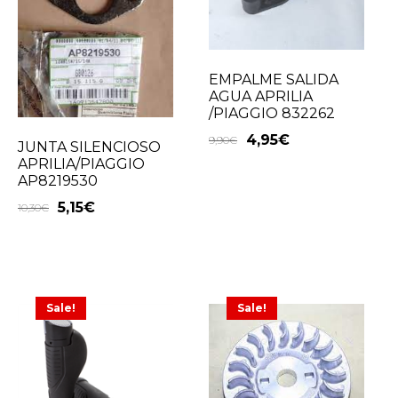
EMPALME SALIDA
AGUA APRILIA
/PIAGGIO 832262
4,95
€
9,90
€
JUNTA SILENCIOSO
APRILIA/PIAGGIO
AP8219530
5,15
€
10,30
€
Sale!
Sale!