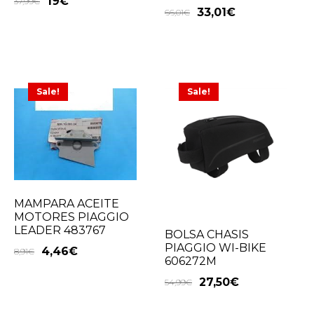
19
€
37,99
€
33,01
€
66,01
€
Sale!
Sale!
MAMPARA ACEITE
MOTORES PIAGGIO
LEADER 483767
BOLSA CHASIS
PIAGGIO WI-BIKE
4,46
€
8,91
€
606272M
27,50
€
54,99
€