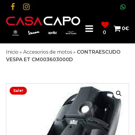
0
€
0
Inicio
»
Accesorios de motos
»
CONTRAESCUDO
VESPA ET CM003603000D
Sale!