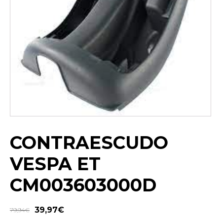
CONTRAESCUDO
VESPA ET
CM003603000D
39,97
€
79,94
€