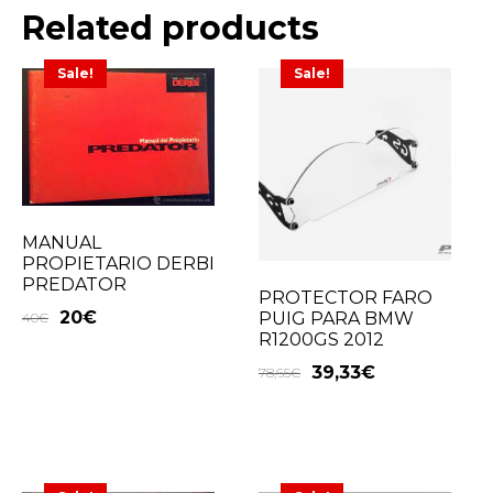
Related products
Sale!
Sale!
MANUAL
PROPIETARIO DERBI
PREDATOR
PROTECTOR FARO
20
€
PUIG PARA BMW
40
€
R1200GS 2012
39,33
€
78,65
€