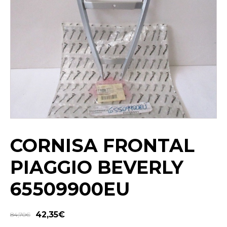
CORNISA FRONTAL
PIAGGIO BEVERLY
65509900EU
42,35
€
84,70
€