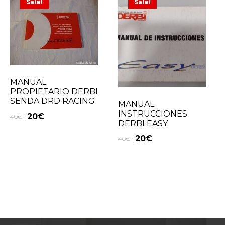
Sale!
Sale!
MANUAL
PROPIETARIO DERBI
SENDA DRD RACING
MANUAL
INSTRUCCIONES
20
€
40
€
DERBI EASY
20
€
40
€