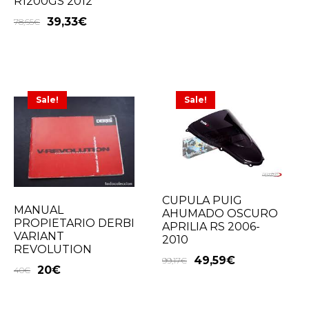
R1200GS 2012
39,33
€
78,65
€
Sale!
Sale!
CUPULA PUIG
MANUAL
AHUMADO OSCURO
PROPIETARIO DERBI
APRILIA RS 2006-
VARIANT
2010
REVOLUTION
49,59
€
99,17
€
20
€
40
€