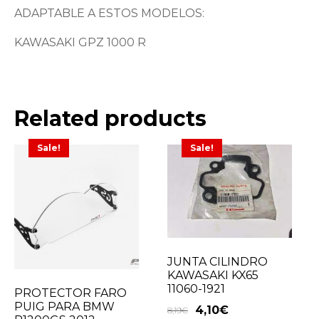
ADAPTABLE A ESTOS MODELOS:
KAWASAKI GPZ 1000 R
Related products
Sale!
Sale!
JUNTA CILINDRO
KAWASAKI KX65
11060-1921
PROTECTOR FARO
PUIG PARA BMW
4,10
€
8,19
€