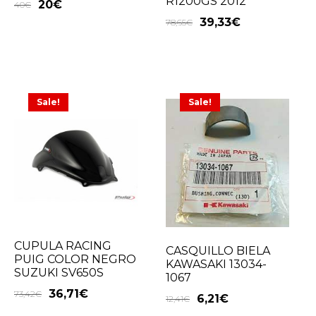
R1200GS 2012
20
€
40
€
39,33
€
78,65
€
Sale!
Sale!
CUPULA RACING
CASQUILLO BIELA
PUIG COLOR NEGRO
KAWASAKI 13034-
SUZUKI SV650S
1067
36,71
€
73,42
€
6,21
€
12,41
€