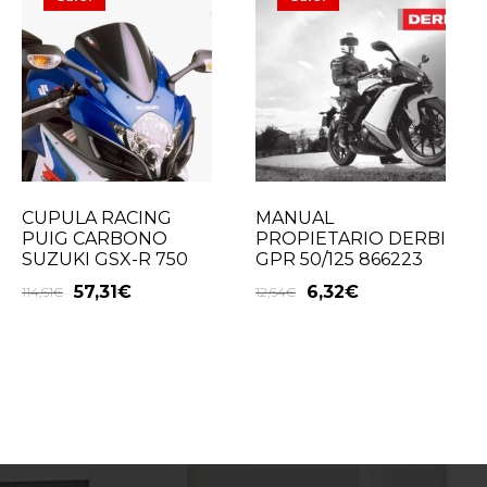
CUPULA RACING
MANUAL
PUIG CARBONO
PROPIETARIO DERBI
SUZUKI GSX-R 750
GPR 50/125 866223
57,31
€
6,32
€
114,61
€
12,64
€