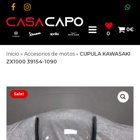
0
€
0
Inicio
»
Accesorios de motos
»
CUPULA KAWASAKI
ZX1000 39154-1090
Sale!