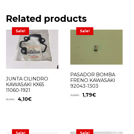
Related products
Sale!
Sale!
PASADOR BOMBA
JUNTA CILINDRO
FRENO KAWASAKI
KAWASAKI KX65
92043-1303
11060-1921
1,79
€
3,58
€
4,10
€
8,19
€
Sale!
Sale!