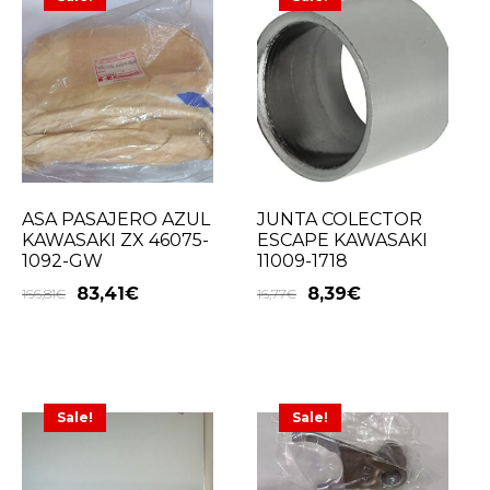
ASA PASAJERO AZUL
JUNTA COLECTOR
KAWASAKI ZX 46075-
ESCAPE KAWASAKI
1092-GW
11009-1718
83,41
€
8,39
€
166,81
€
16,77
€
Sale!
Sale!