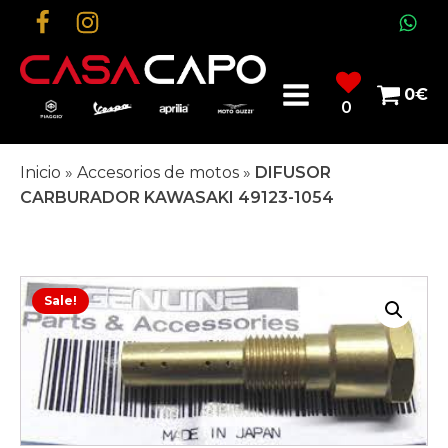
0
€
0
Inicio
»
Accesorios de motos
»
DIFUSOR
CARBURADOR KAWASAKI 49123-1054
Sale!