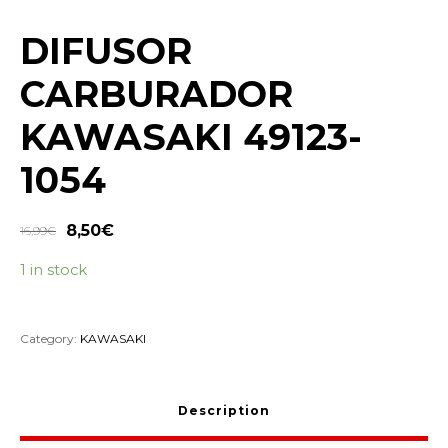
DIFUSOR
CARBURADOR
KAWASAKI 49123-
1054
8,50
€
16,99
€
1 in stock
Category:
KAWASAKI
Description