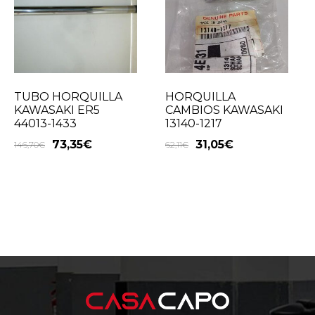
TUBO HORQUILLA
HORQUILLA
KAWASAKI ER5
CAMBIOS KAWASAKI
44013-1433
13140-1217
73,35
€
31,05
€
146,70
€
62,11
€