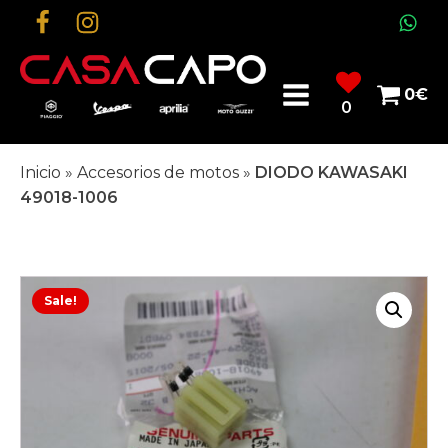
0
€
0
Inicio
»
Accesorios de motos
»
DIODO KAWASAKI
49018-1006
Sale!