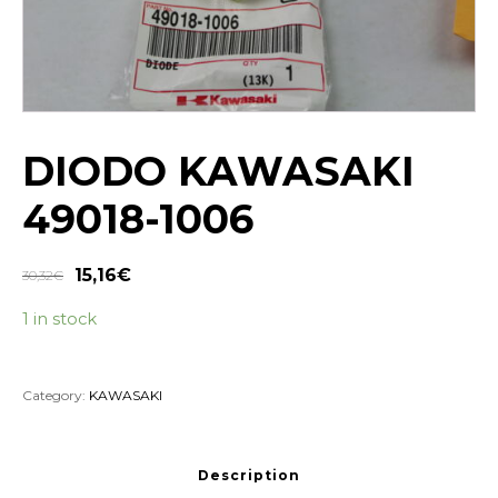
DIODO KAWASAKI
49018-1006
15,16
€
30,32
€
1 in stock
Category:
KAWASAKI
Description