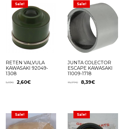
Sale!
Sale!
RETEN VALVULA
JUNTA COLECTOR
KAWASAKI 92049-
ESCAPE KAWASAKI
1308
11009-1718
2,60
€
8,39
€
5,19
€
16,77
€
Sale!
Sale!