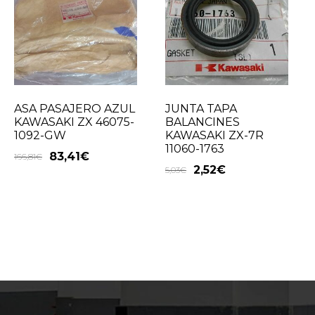
ASA PASAJERO AZUL
JUNTA TAPA
KAWASAKI ZX 46075-
BALANCINES
1092-GW
KAWASAKI ZX-7R
11060-1763
83,41
€
166,81
€
2,52
€
5,03
€