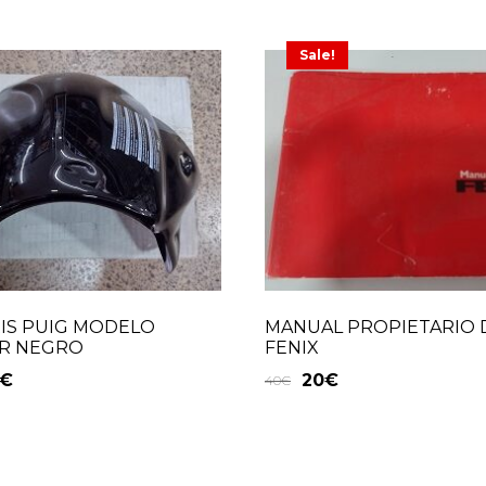
Sale!
IS PUIG MODELO
MANUAL PROPIETARIO 
R NEGRO
FENIX
€
20
€
40
€