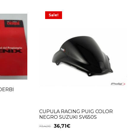
Sale!
DERBI
CUPULA RACING PUIG COLOR
NEGRO SUZUKI SV650S
36,71
€
73,42
€