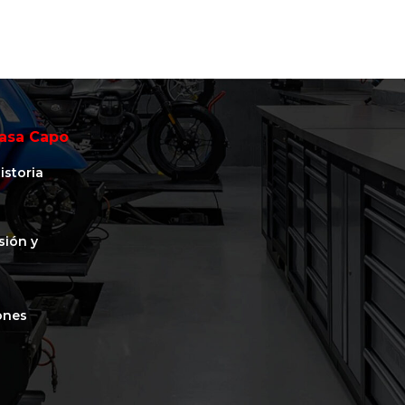
asa Capo
istoria
isión y
ones