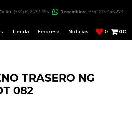
Taller
: (+34) 622 753 695
Recambios
: (+34) 633 446 273
os
Tienda
Empresa
Noticias
0
0
€
ENO TRASERO NG
T 082