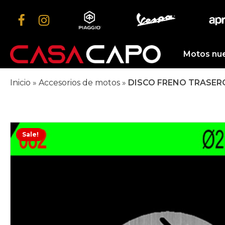
Motos nu
Inicio
»
Accesorios de motos
»
DISCO FRENO TRASER
Sale!