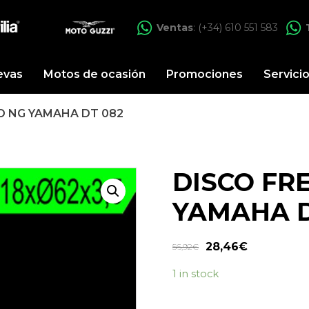
Ventas
: (+34) 610 551 583
evas
Motos de ocasión
Promociones
Servici
O NG YAMAHA DT 082
DISCO FR
YAMAHA D
28,46
€
56,92
€
1 in stock