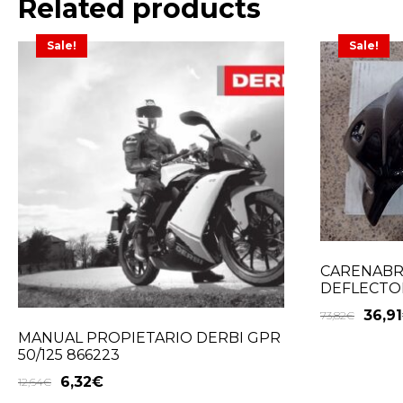
Related products
Sale!
Sale!
CARENABR
DEFLECTO
36,91
73,82
€
MANUAL PROPIETARIO DERBI GPR
50/125 866223
6,32
€
12,64
€