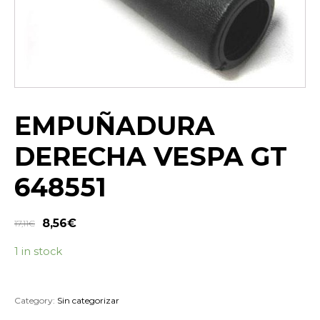
EMPUÑADURA
DERECHA VESPA GT
648551
8,56
€
17,11
€
1 in stock
Category:
Sin categorizar