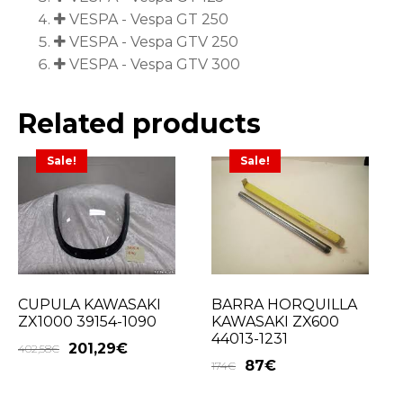
VESPA - Vespa GT 250
VESPA - Vespa GTV 250
VESPA - Vespa GTV 300
Related products
Sale!
Sale!
CUPULA KAWASAKI
BARRA HORQUILLA
ZX1000 39154-1090
KAWASAKI ZX600
44013-1231
201,29
€
402,58
€
87
€
174
€