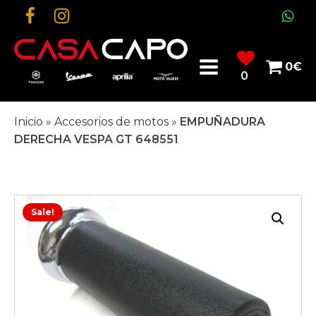
0
€
0
Inicio
»
Accesorios de motos
»
EMPUÑADURA
DERECHA VESPA GT 648551
Sale!