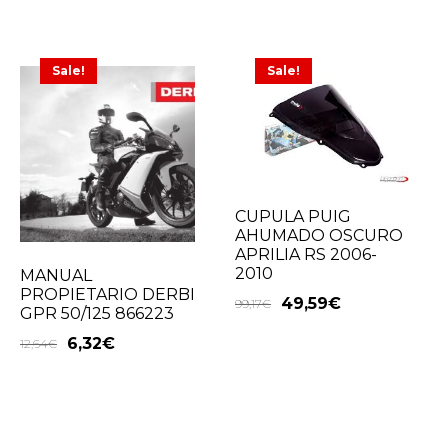
Sale!
Sale!
CUPULA PUIG
AHUMADO OSCURO
APRILIA RS 2006-
2010
MANUAL
PROPIETARIO DERBI
49,59
€
99,17
€
GPR 50/125 866223
6,32
€
12,64
€