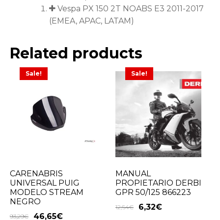
Vespa PX 150 2T NOABS E3 2011-2017
(EMEA, APAC, LATAM)
Related products
Sale!
Sale!
CARENABRIS
MANUAL
UNIVERSAL PUIG
PROPIETARIO DERBI
MODELO STREAM
GPR 50/125 866223
NEGRO
6,32
€
12,64
€
46,65
€
93,29
€