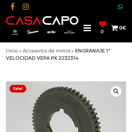
0
€
0
Inicio
»
Accesorios de motos
»
ENGRANAJE 1ª
VELOCIDAD VEPA PX 2232314
Sale!