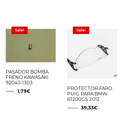
Sale!
Sale!
PASADOR BOMBA
FRENO KAWASAKI
92043-1303
PROTECTOR FARO
1,79
€
3,58
€
PUIG PARA BMW
R1200GS 2012
39,33
€
78,65
€