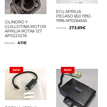
ECU APRILIA
PEGASO 650 1992-
1996 AP0264545
CILINDRO Y
GUILLOTINA MOTOR
273,89
€
547,77
€
APRILIA ROTAX 127
AP0223235
411
€
822,01
€
Sale!
Sale!