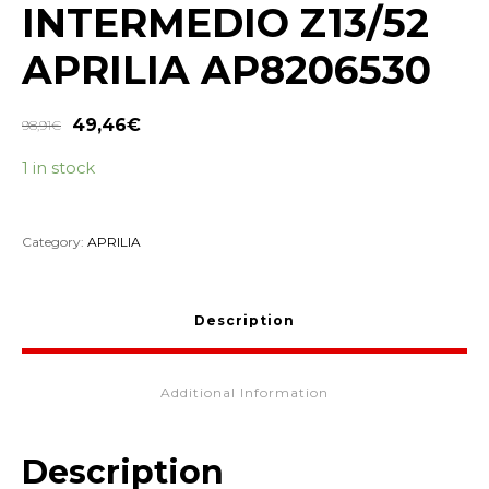
INTERMEDIO Z13/52
APRILIA AP8206530
49,46
€
98,91
€
1 in stock
Category:
APRILIA
Description
Additional Information
Description