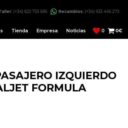
Taller
: (+34) 622 753 695
Recambios
: (+34) 633 446 273
os
Tienda
Empresa
Noticias
0
0
€
PASAJERO IZQUIERDO
ALJET FORMULA