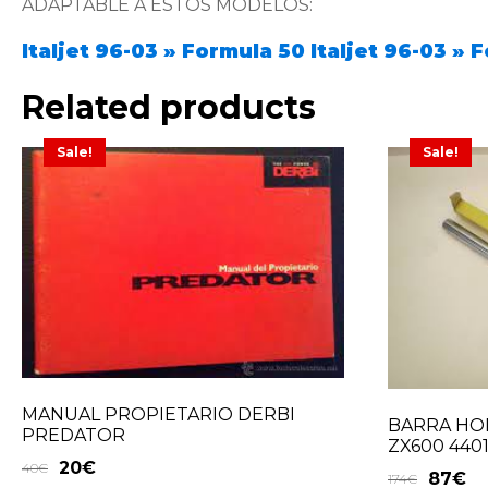
ADAPTABLE A ESTOS MODELOS:
Italjet 96-03 » Formula 50
Italjet 96-03 » 
Related products
Sale!
Sale!
MANUAL PROPIETARIO DERBI
BARRA HO
PREDATOR
ZX600 4401
20
€
40
€
87
€
174
€