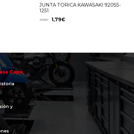
JUNTA TORICA KAWASAKI 92055-
1251
1,79
€
3,58
€
asa Capo
istoria
isión y
ones