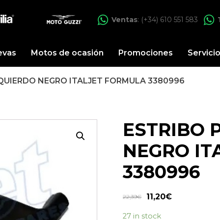
Ventas
: (+34) 610 551 583
evas
Motos de ocasión
Promociones
Servici
ZQUIERDO NEGRO ITALJET FORMULA 3380996
ESTRIBO 
NEGRO IT
3380996
11,20
€
22,39
€
27 in stock