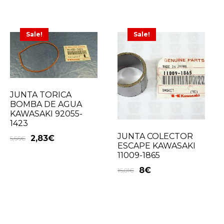
Sale!
Sale!
JUNTA TORICA
BOMBA DE AGUA
KAWASAKI 92055-
1423
JUNTA COLECTOR
2,83
€
5,66
€
ESCAPE KAWASAKI
11009-1865
8
€
16,01
€