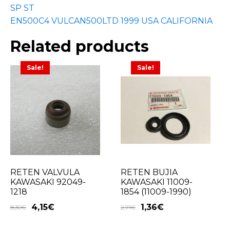
SP ST
EN500C4 VULCAN500LTD 1999 USA CALIFORNIA
Related products
Sale!
Sale!
RETEN VALVULA
RETEN BUJIA
KAWASAKI 92049-
KAWASAKI 11009-
1218
1854 (11009-1990)
4,15
€
1,36
€
8,30
€
2,71
€