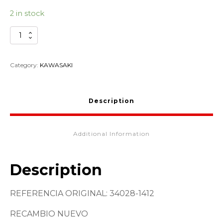
2 in stock
ESTRIBO
DELANTERO
IZQUIERDO
KAWASAKI
Category:
KAWASAKI
EN500
34028-
1412
Description
quantity
Additional Information
Description
REFERENCIA ORIGINAL: 34028-1412
RECAMBIO NUEVO