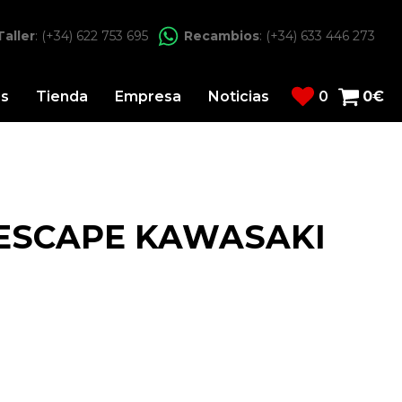
Taller
: (+34) 622 753 695
Recambios
: (+34) 633 446 273
os
Tienda
Empresa
Noticias
0
0
€
 ESCAPE KAWASAKI