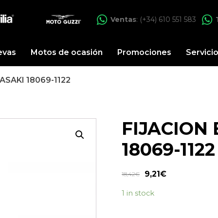
Ventas
: (+34) 610 551 583
evas
Motos de ocasión
Promociones
Servici
ASAKI 18069-1122
FIJACION
18069-1122
9,21
€
18,42
€
1 in stock