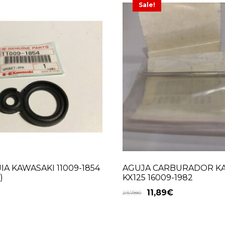
Sale!
IA KAWASAKI 11009-1854
AGUJA CARBURADOR K
)
KX125 16009-1982
11,89
€
23,78
€