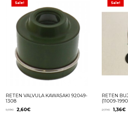
Sale!
Sale!
RETEN VALVULA KAWASAKI 92049-
RETEN BUJ
1308
(11009-1990
2,60
€
1,36
€
5,19
€
2,71
€