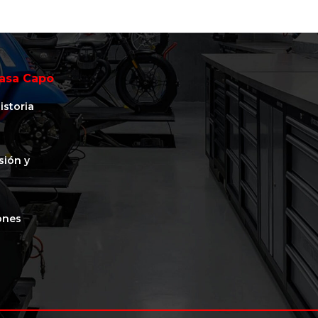
asa Capo
istoria
isión y
ones