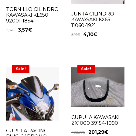
TORNILLO CILINDRO
JUNTA CILINDRO
KAWASAKI KL650
KAWASAKI KX65
92001-1854
11060-1921
3,57
€
7,14
€
4,10
€
8,19
€
Sale!
Sale!
CUPULA KAWASAKI
ZX1000 39154-1090
CUPULA RACING
201,29
€
402,58
€