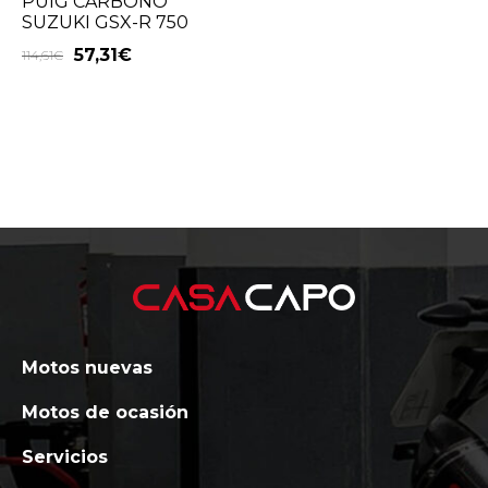
PUIG CARBONO
SUZUKI GSX-R 750
57,31
€
114,61
€
Motos nuevas
Motos de ocasión
Servicios