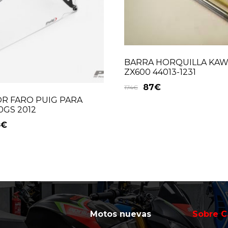
BARRA HORQUILLA KAW
ZX600 44013-1231
87
€
174
€
R FARO PUIG PARA
GS 2012
3
€
Motos nuevas
Sobre C