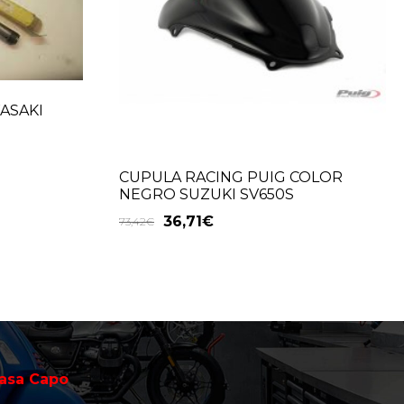
ASAKI
CUPULA RACING PUIG COLOR
NEGRO SUZUKI SV650S
36,71
€
73,42
€
asa Capo