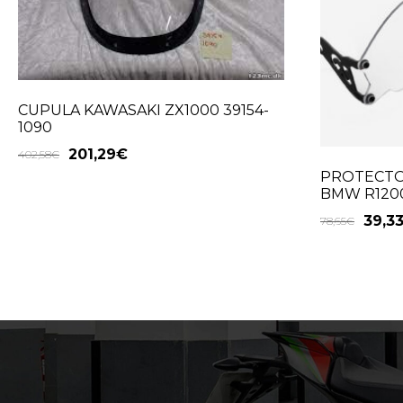
CUPULA KAWASAKI ZX1000 39154-
1090
201,29
€
402,58
€
PROTECTO
BMW R1200
39,3
78,65
€