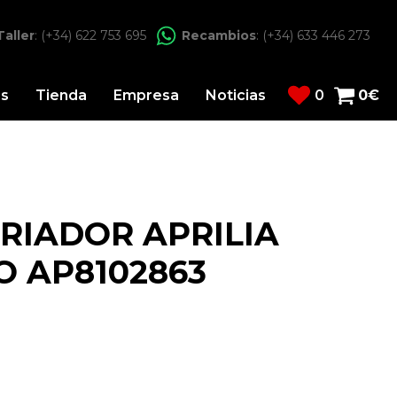
Taller
: (+34) 622 753 695
Recambios
: (+34) 633 446 273
os
Tienda
Empresa
Noticias
0
0
€
ARIADOR APRILIA
 AP8102863