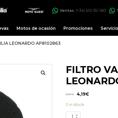
Ventas
: (+34) 610 551 583
evas
Motos de ocasión
Promociones
Servici
ILIA LEONARDO AP8102863
FILTRO V
LEONARDO
4,19
€
8,37
€
2 in stock
FILTRO